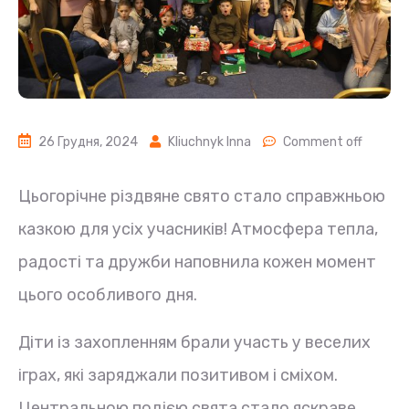
26 Грудня, 2024
Kliuchnyk Inna
Comment off
Цьогорічне різдвяне свято стало справжньою
казкою для усіх учасників! Атмосфера тепла,
радості та дружби наповнила кожен момент
цього особливого дня.
Діти із захопленням брали участь у веселих
іграх, які заряджали позитивом і сміхом.
Центральною подією свята стало яскраве