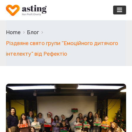
Home
Блог
Різдвяне свято групи “Емоційного дитячого
інтелекту” від Рефектіо