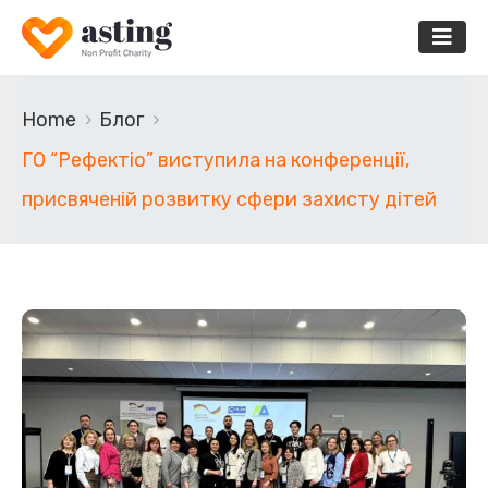
Home
Блог
ГО “Рефектіо” виступила на конференції,
присвяченій розвитку сфери захисту дітей